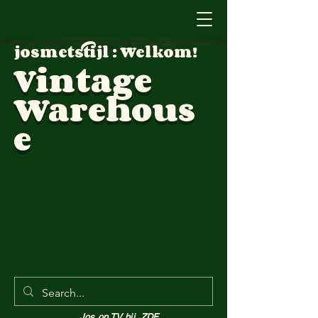
josmetstijl : Welkom!
Vintage
Warehous
e
Jos op TV bij ZDF