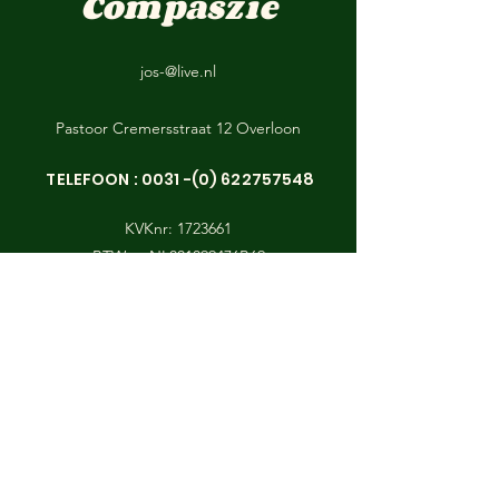
Compaszie
jos-@live.nl
Pastoor Cremersstraat 12 Overloon
TELEFOON :
0031 -(0) 622757548
KVKnr:
1723661
BTWnr: NL001899476B69