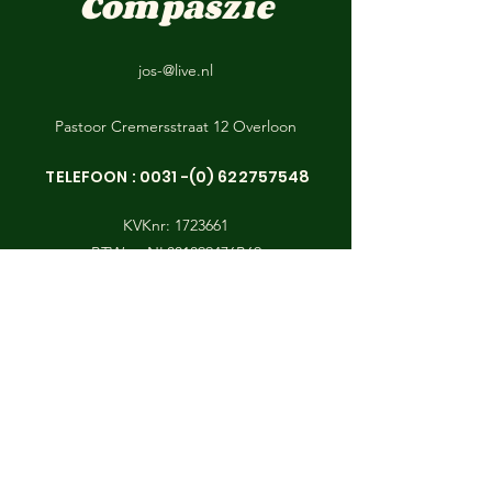
Compaszie
jos-@live.nl
Pastoor Cremersstraat 12 Overloon
TELEFOON :
0031 -(0) 622757548
KVKnr:
1723661
BTWnr: NL001899476B69