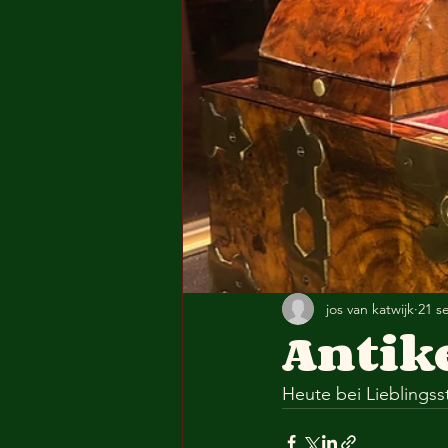
jos van katwijk
21 s
Antik
Heute bei Lieblingsst