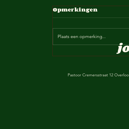
Opmerkingen
Plaats een opmerking...
j
Reserviert Ray-
Ban-Brille Aus die
Sendung vo 30 juli
Pastoor Cremersstraat 12 Overlo
‘26