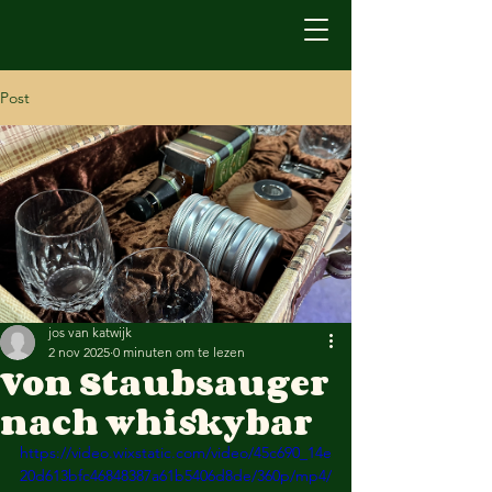
Post
jos van katwijk
2 nov 2025
0 minuten om te lezen
Von Staubsauger
nach whiskybar
https://video.wixstatic.com/video/45c690_14e
20d613bfc46848387a61b5406d8de/360p/mp4/