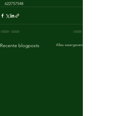
622757548
Alles weergeven
Recente blogposts