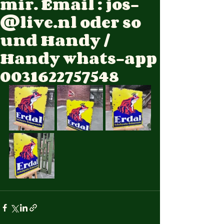
mir. Email : jos-
@live.nl oder so
und Handy /
Handy whats-app
0031622757548