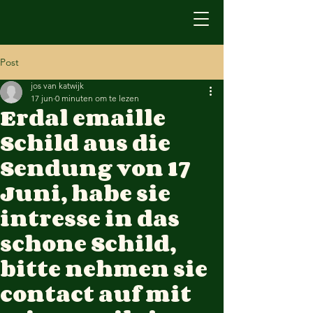
Post
jos van katwijk
17 jun
0 minuten om te lezen
Erdal emaille
Schild aus die
Sendung von 17
Juni, habe sie
intresse in das
schone Schild,
bitte nehmen sie
contact auf mit