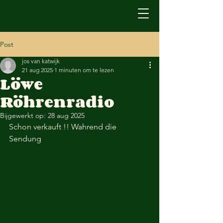
Post
jos van katwijk
21 aug 2025
1 minuten om te lezen
Löwe
Röhrenradio
Bijgewerkt op:
28 aug 2025
Schon verkauft !! Wahrend die 
Sendung 