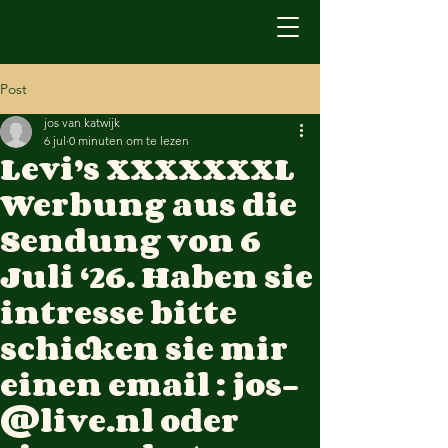
Post
jos van katwijk
6 jul
0 minuten om te lezen
Levi’s XXXXXXXL
Werbung aus die
Sendung von 6
Juli ‘26. Haben sie
intresse bitte
schicken sie mir
einen email : jos-
@live.nl oder