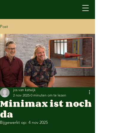
Post
jos van katwijk
2 nov 2025
0 minuten om te lezen
Minimax ist noch
da
Bijgewerkt op:
4 nov 2025