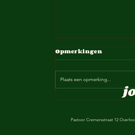
Opmerkingen
Plaats een opmerking...
j
Reserviert Ray-
Ban-Brille Aus die
Sendung vo 30 juli
Pastoor Cremersstraat 12 Overlo
‘26