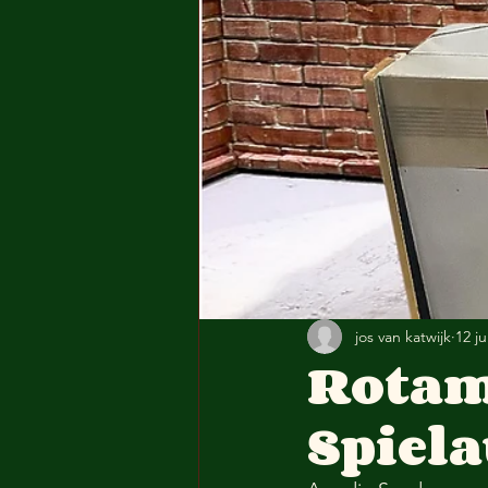
jos van katwijk
12 j
Rotam
Spiel