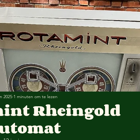
un 2025
1 minuten om te lezen
int Rheingold
automat