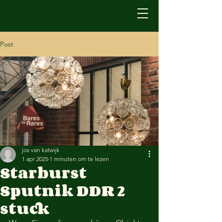
Post
jos van katwijk
1 apr 2025
1 minuten om te lezen
Starburst
Sputnik DDR 2
stuck