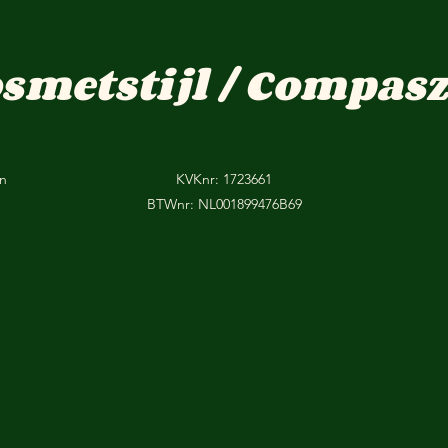
osmetstijl / Compasz
on
KVKnr: 1723661
BTWnr: NL001899476B69