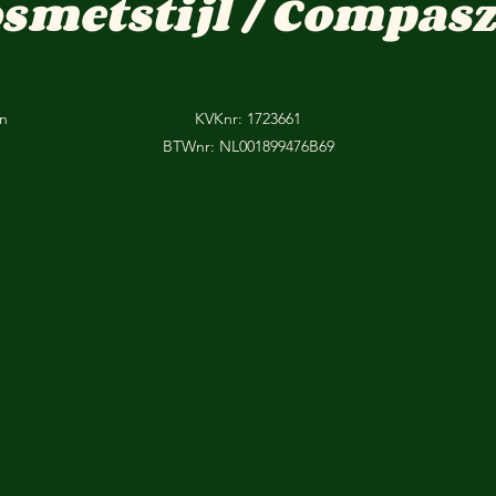
osmetstijl / Compasz
on
KVKnr: 1723661
BTWnr: NL001899476B69