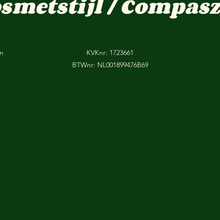
osmetstijl / Compasz
on
KVKnr: 1723661
BTWnr: NL001899476B69