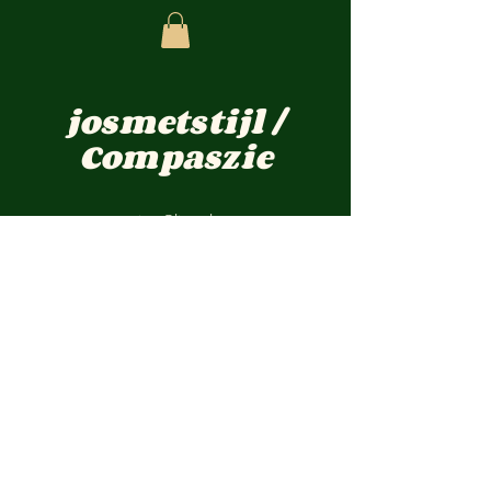
josmetstijl /
Compaszie
jos-@live.nl
Pastoor Cremersstraat 12 Overloon
TELEFOON :
0031 -(0) 622757548
KVKnr:
1723661
BTWnr: NL001899476B69