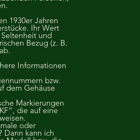
en.
den 1930er Jahren
rstücke. Ihr Wert
 Seltenheit und
rischen Bezug (z. B.
 ab.
chere Informationen
eriennummern bzw.
auf dem Gehäuse
rische Markierungen
KF“, die auf eine
nweisen.
kmale oder
? Dann kann ich