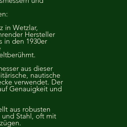
gsmessern und
en:
z in Wetzlar,
hrender Hersteller
s in den 1930er
e
eltberühmt.
messer aus dieser
itärische, nautische
ecke verwendet. Der
auf Genauigkeit und
llt aus robusten
und Stahl, oft mit
zügen.