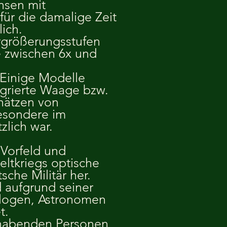
nsen mit
für die damalige Zeit
lich.
rgrößerungsstufen
e zwischen 6x und
Einige Modelle
egrierte Waage bzw.
hätzen von
esondere im
zlich war.
m Vorfeld und
ltkriegs optische
sche Militär her.
d aufgrund seiner
ologen, Astronomen
t.
hlhabenden Personen,