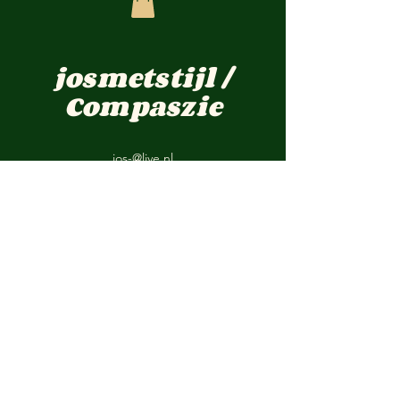
josmetstijl /
Compaszie
jos-@live.nl
Pastoor Cremersstraat 12 Overloon
TELEFOON :
0031 -(0) 622757548
KVKnr:
1723661
BTWnr: NL001899476B69