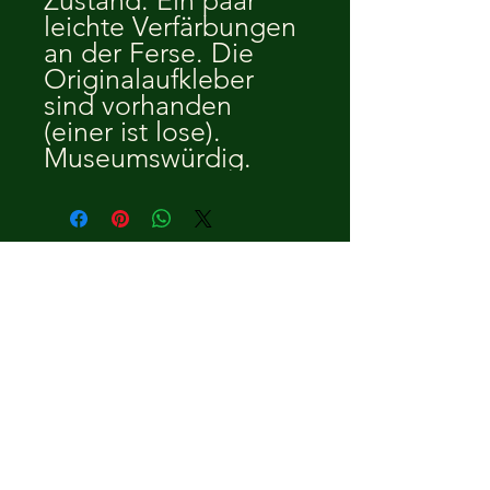
Zustand. Ein paar
leichte Verfärbungen
an der Ferse. Die
Originalaufkleber
sind vorhanden
(einer ist lose).
Museumswürdig.
josmetstijl /
Compaszie
jos-@live.nl