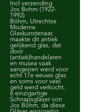
Incl verzending
Jos Bohm (1922-
1992)
Böhm, Utrechtse
Moderne
Glaskunstenaar,
maakte dit antiek
gelijkend glas, dat
door
(antiek)handelaren
en musea vaak
aangezien werd voor
echt 17e eeuws glas
en soms voor veel
geld werd verkocht.
6 einzigartige
Schnapsgläser von
Jos Böhm, da diese
Gläser einzigartig