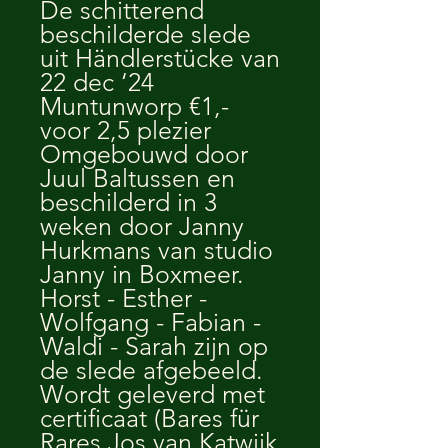
De schitterend
beschilderde slede
uit Händlerstücke van
22 dec ‘24
Muntunworp €1,-
voor 2,5 plezier
Omgebouwd door
Juul Baltussen en
beschilderd in 3
weken door Janny
Hurkmans van studio
Janny in Boxmeer.
Horst - Esther -
Wolfgang - Fabian -
Waldi - Sarah zijn op
de slede afgebeeld.
Wordt geleverd met
certificaat (Bares für
Rares Jos van Katwijk