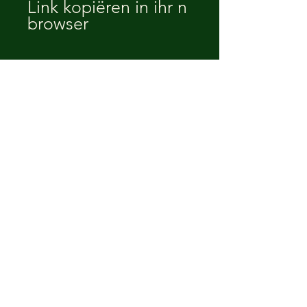
Link kopiëren in ihr n
browser
On YouTube !!
https://youtu.be/IKvLayiVNvA?
si=AnpD_pNtyP2QyA9d
josmetstijl /
Compaszie
jos-@live.nl