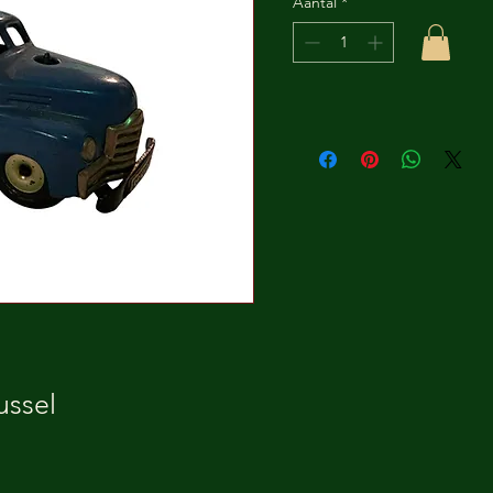
Aantal
*
ussel