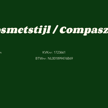
osmetstijl / Compasz
on
KVKnr: 1723661
BTWnr: NL001899476B69