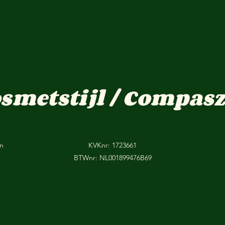
osmetstijl / Compasz
on
KVKnr: 1723661
BTWnr: NL001899476B69