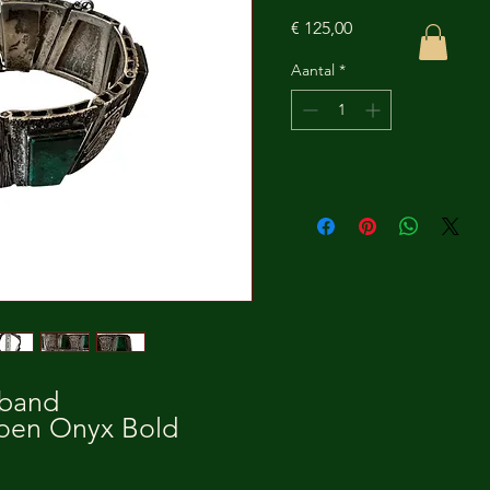
Prijs
€ 125,00
Aantal
*
mband
roen Onyx Bold