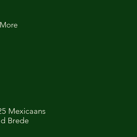
More
925 Mexicaans
ld Brede