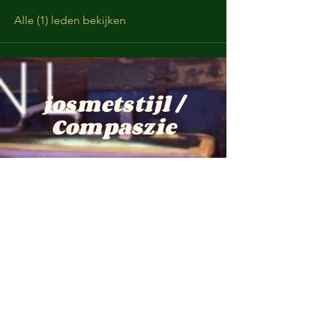
Alle (1) leden bekijken
josmetstijl /
Compaszie
jos-@live.nl
Pastoor Cremersstraat 12 Overloon
TELEFOON :
0031 -(0) 622757548
KVKnr:
1723661
BTWnr: NL001899476B69