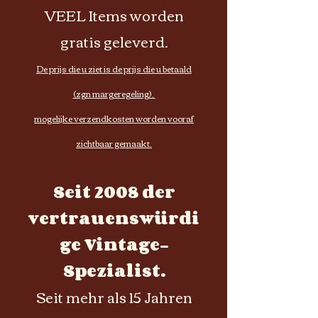
VEEL Items worden
gratis geleverd.
De prijs die u ziet is de prijs die u betaald
(zgn margeregeling),
mogelijke verzendkosten worden vooraf
zichtbaar gemaakt.
Seit 2008 der
vertrauenswürdi
ge Vintage-
Spezialist.
Seit mehr als 15 Jahren