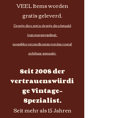
VEEL Items worden
gratis geleverd.
De prijs die u ziet is de prijs die u betaald
(zgn margeregeling),
mogelijke verzendkosten worden vooraf
zichtbaar gemaakt.
Seit 2008 der
vertrauenswürdi
ge Vintage-
Spezialist.
Seit mehr als 15 Jahren