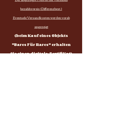
bezahlte preis (Differenzbest.)
Eventuele Versandkosten werden vorab
angezeigt
(beim Kauf eines Objekts
"Bares Für Rares" erhalten
Sie einen digitale ZertifiKat)
Nog geen producten...
Ondertussen kun je een