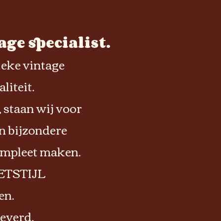
ge specialist.
nieke vintage
liteit.
 staan wij voor
en bijzondere
compleet maken.
METSTIJL
en.
everd.