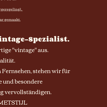
argeregeling),
ar gemaakt.
intage-Spezialist.
tige "vintage" aus.
lität.
Fernsehen, stehen wir für
ce und besondere
ng vervollständigen.
OSMETSTIJL