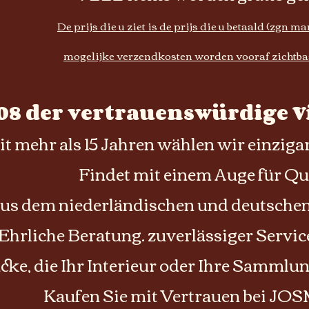
De prijs die u ziet is de prijs die u betaald (zgn m
mogelijke verzendkosten worden vooraf zichtba
008 der vertrauenswürdige V
it mehr als 15 Jahren wählen wir einzigar
Findet mit einem Auge für Qua
us dem niederländischen und deutschen 
Ehrliche Beratung. zuverlässiger Servi
cke, die Ihr Interieur oder Ihre Sammlu
Kaufen Sie mit Vertrauen bei J