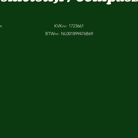
on
KVKnr: 1723661
BTWnr: NL001899476B69