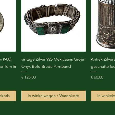
r (900)
vintage Zilver 925 Mexicaans Groen
Antiek Zilve
ne Turn &
Onyx Bold Brede Armband
geschatte lee
Prijs
Prijs
€ 125,00
€ 60,00
nkorb
In winkelwagen / Warenkorb
In winke