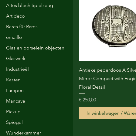
Altes blech Spielzeug
Art deco
Bares für Rares
emaille
Glas en porselein objecten
Glaswerk
Industrieël
Antieke pederdoos A Silve
Mirror Compact with Engi
Kasten
Floral Detail
Lampen
Prijs
€ 250,00
Mancave
Pickup
In winkelwagen / Ware
Spiegel
Wunderkammer