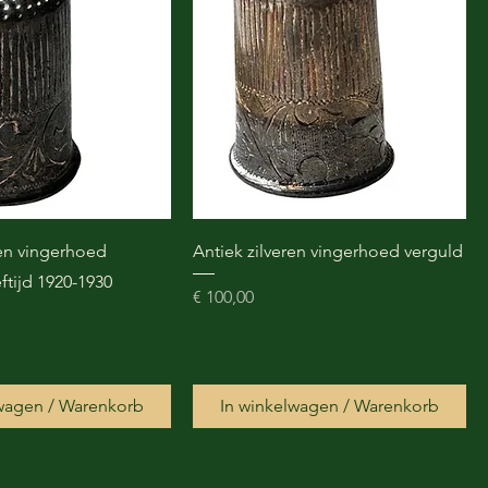
ren vingerhoed
Antiek zilveren vingerhoed verguld
ftijd 1920-1930
Prijs
€ 100,00
lwagen / Warenkorb
In winkelwagen / Warenkorb