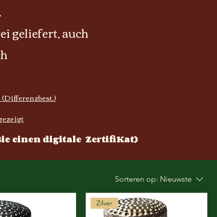
.
i geliefert, auch
ch
 (Differenzbest.)
gezeigt
e einen digitale ZertifiKat)
Sorteren op:
Nieuwste
Zilver