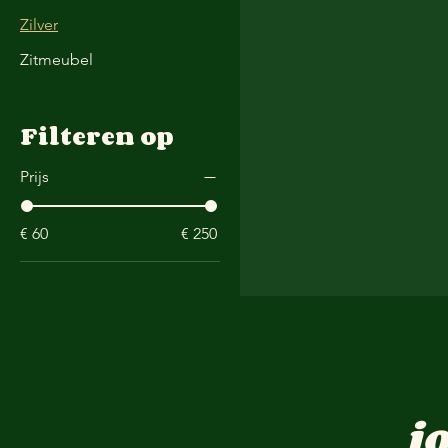
Zilver
Zitmeubel
Filteren op
Prijs
€ 60
€ 250
j